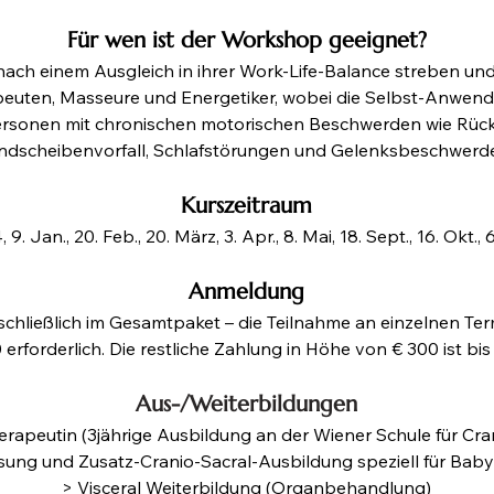
Für wen ist der Workshop geeignet?
e nach einem Ausgleich in ihrer Work-Life-Balance streben un
euten, Masseure und Energetiker, wobei die Selbst-Anwend
Personen mit chronischen motorischen Beschwerden wie Rü
ndscheibenvorfall, Schlafstörungen und Gelenksbeschwerde
Kurszeitraum
 9. Jan., 20. Feb., 20. März, 3. Apr., 8. Mai, 18. Sept., 16. Okt.,
Anmeldung
chließlich im Gesamtpaket – die Teilnahme an einzelnen Term
 erforderlich. Die restliche Zahlung in Höhe von € 300 ist bi
Aus-/Weiterbildungen
herapeutin (3jährige Ausbildung an der Wiener Schule für Cr
sung und Zusatz-Cranio-Sacral-Ausbildung speziell für Baby
> Visceral Weiterbildung (Organbehandlung)