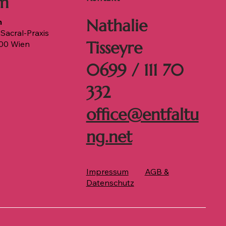
m
Nathalie
m
Sacral-Praxis
Tisseyre
00 Wien
0699 / 111 70
332
office@entfaltu
ng.net
Impressum
AGB &
Datenschutz