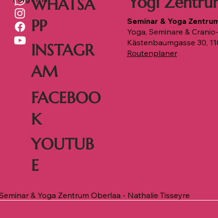
Yogi Zentru
WHATSA
Seminar & Yoga Zentru
PP
Yoga, Seminare & Cranio-
Kästenbaumgasse 30, 11
INSTAGR
Routenplaner
AM
FACEBOO
K
YOUTUB
E
eminar & Yoga Zentrum Oberlaa - Nathalie Tisseyre