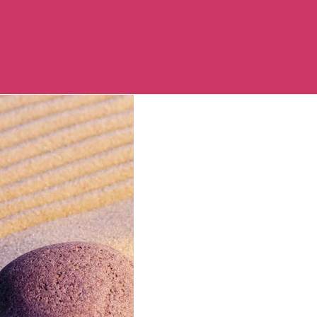
MEN
Ü