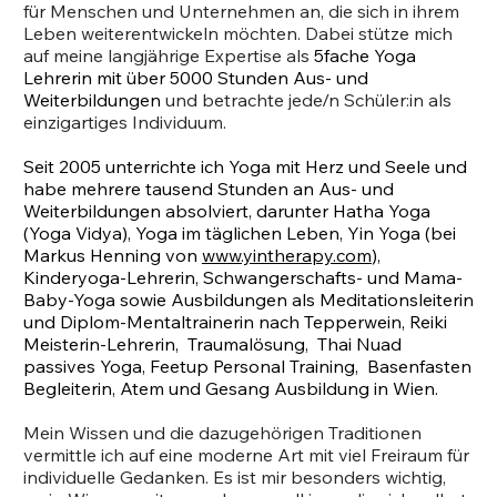
für Menschen und Unternehmen an, die sich in ihrem
Leben weiterentwickeln möchten. Dabei stütze mich
auf meine langjährige Expertise als
5fache Yoga
Lehrerin mit über 5000 Stunden Aus- und
Weiterbildungen
und betrachte jede/n Schüler:in als
einzigartiges Individuum.
Seit 2005 unterrichte ich Yoga mit Herz und Seele und
habe mehrere tausend Stunden an Aus- und
Weiterbildungen absolviert, darunter Hatha Yoga
(Yoga Vidya), Yoga im täglichen Leben, Yin Yoga (bei
Markus Henning von
www.yintherapy.com
),
Kinderyoga-Lehrerin, Schwangerschafts- und Mama-
Baby-Yoga sowie Ausbildungen als Meditationsleiterin
und Diplom-Mentaltrainerin nach Tepperwein, Reiki
Meisterin-Lehrerin, Traumalösung, Thai Nuad
passives Yoga, Feetup Personal Training, Basenfasten
Begleiterin, Atem und Gesang Ausbildung in Wien.
Mein Wissen und die dazugehörigen Traditionen
vermittle ich auf eine moderne Art mit viel Freiraum für
individuelle Gedanken. Es ist mir besonders wichtig,