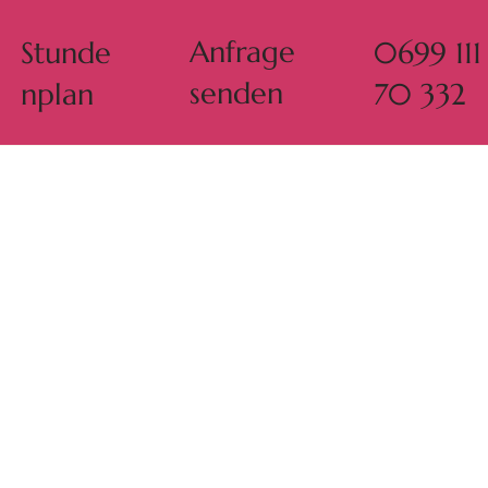
Anfrage
Stunde
0699 111
senden
nplan
70 332