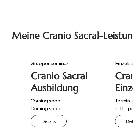
Meine Cranio Sacral-Leistu
Gruppenseminar
Einzelsi
Cranio Sacral
Cran
Ausbildung
Einz
Coming soon
Termin 
Coming soon
€ 110 p
Details
Det