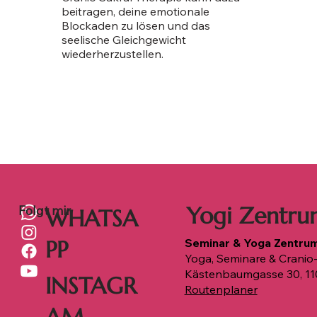
beitragen, deine emotionale
Blockaden zu lösen und das
seelische Gleichgewicht
wiederherzustellen.
Yogi Zentru
Folgt mir
WHATSA
Seminar & Yoga Zentru
PP
Yoga, Seminare & Cranio-
Kästenbaumgasse 30, 11
INSTAGR
Routenplaner
AM