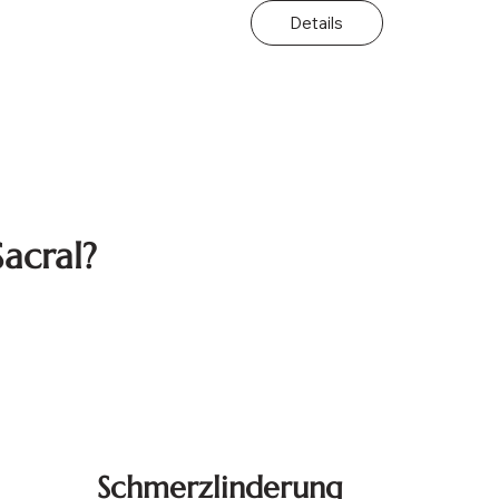
Details
acral?
Schmerzlinderung