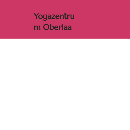
Yogaz
entru
m Oberlaa